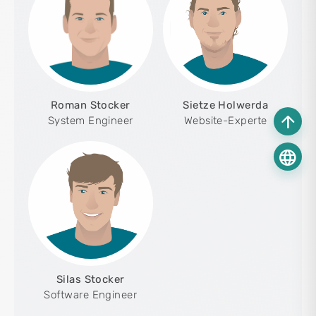
Roman Stocker
Sietze Holwerda
arrow_upward
System Engineer
Website-Experte
language
Silas Stocker
Software Engineer