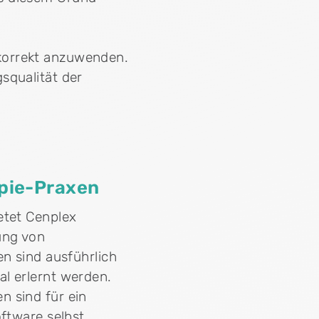
korrekt anzuwenden.
squalität der
apie-Praxen
etet Cenplex
ung von
en sind ausführlich
l erlernt werden.
n sind für ein
ftware selbst.