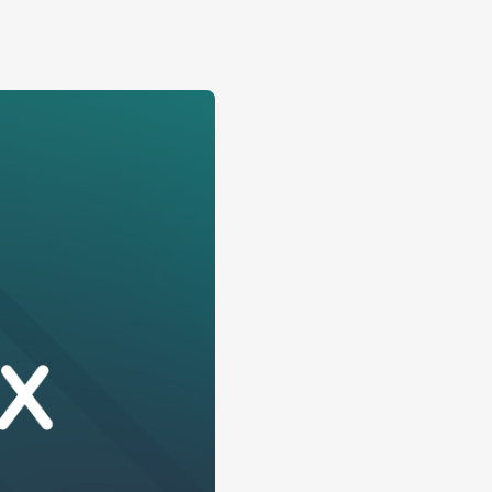
Cenplex Website
Deine professionelle Praxiswebsite – modern,
sympathisch und SEO-optimiert.
h