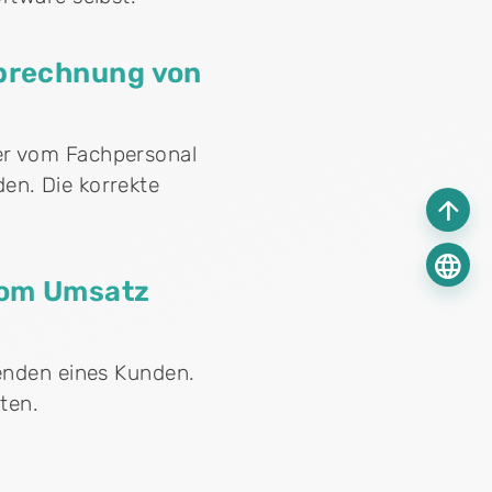
Abrechnung von
er vom Fachpersonal
en. Die korrekte
arrow_upward
language
vom Umsatz
tenden eines Kunden.
ten.