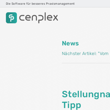
Die Software für besseres Praxismanagement
Cenplex Praxissoftware
Die Praxissoftware, die mitdenkt – von der
News
Erstaufnahme bis zur Abrechnung.
Nächster Artikel: "Vom
play_circle
Produkttour ansehen
Stellungna
Tipp