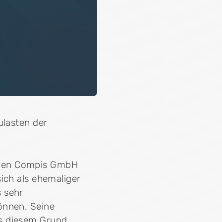
ulasten der
hmen Compis GmbH
ich als ehemaliger
 sehr
önnen. Seine
us diesem Grund