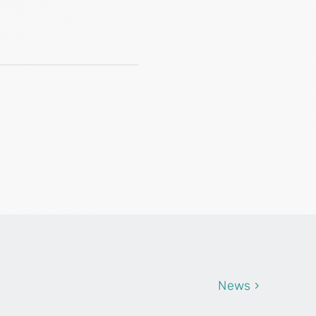
News ›